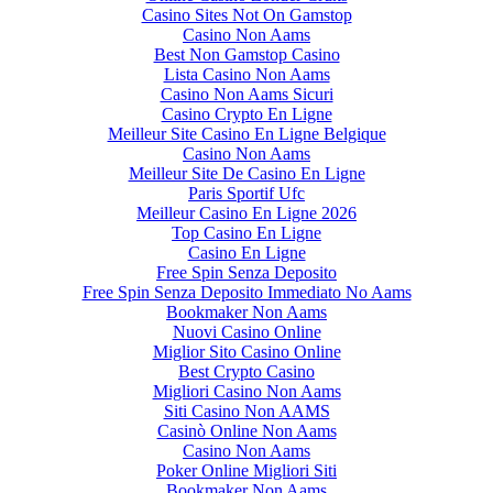
Casino Sites Not On Gamstop
Casino Non Aams
Best Non Gamstop Casino
Lista Casino Non Aams
Casino Non Aams Sicuri
Casino Crypto En Ligne
Meilleur Site Casino En Ligne Belgique
Casino Non Aams
Meilleur Site De Casino En Ligne
Paris Sportif Ufc
Meilleur Casino En Ligne 2026
Top Casino En Ligne
Casino En Ligne
Free Spin Senza Deposito
Free Spin Senza Deposito Immediato No Aams
Bookmaker Non Aams
Nuovi Casino Online
Miglior Sito Casino Online
Best Crypto Casino
Migliori Casino Non Aams
Siti Casino Non AAMS
Casinò Online Non Aams
Casino Non Aams
Poker Online Migliori Siti
Bookmaker Non Aams