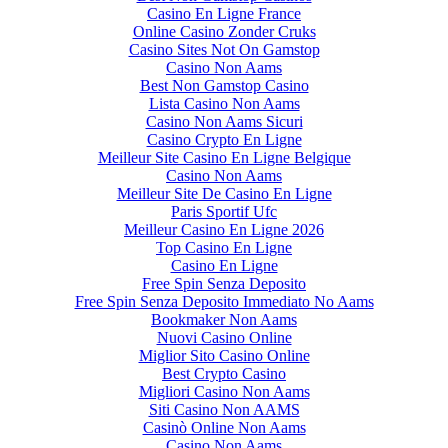
Casino En Ligne France
Online Casino Zonder Cruks
Casino Sites Not On Gamstop
Casino Non Aams
Best Non Gamstop Casino
Lista Casino Non Aams
Casino Non Aams Sicuri
Casino Crypto En Ligne
Meilleur Site Casino En Ligne Belgique
Casino Non Aams
Meilleur Site De Casino En Ligne
Paris Sportif Ufc
Meilleur Casino En Ligne 2026
Top Casino En Ligne
Casino En Ligne
Free Spin Senza Deposito
Free Spin Senza Deposito Immediato No Aams
Bookmaker Non Aams
Nuovi Casino Online
Miglior Sito Casino Online
Best Crypto Casino
Migliori Casino Non Aams
Siti Casino Non AAMS
Casinò Online Non Aams
Casino Non Aams