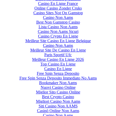
Casino En Ligne France
Online Casino Zonder Cruks
Casino Sites Not On Gamstop
Casino Non Aams
Best Non Gamstop Casino
Lista Casino Non Aams
Casino Non Aams Sicuri
Casino Crypto En Ligne
Meilleur Site Casino En Ligne Belgique
Casino Non Aams
Meilleur Site De Casino En Ligne
Paris Sportif Ufc
Meilleur Casino En Ligne 2026
Top Casino En Ligne
Casino En Ligne
Free Spin Senza Deposito
Free Spin Senza Deposito Immediato No Aams
Bookmaker Non Aams
Nuovi Casino Online
Miglior Sito Casino Online
Best Crypto Casino
Migliori Casino Non Aams
Siti Casino Non AAMS
Casinò Online Non Aams
Casino Non Aams