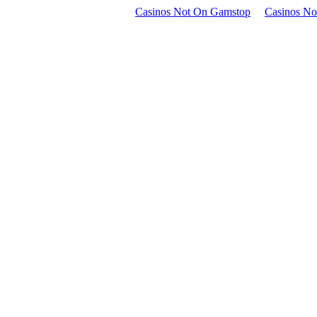
Casinos Not On Gamstop
Casinos N