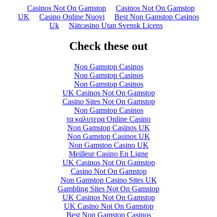
Casinos Not On Gamstop
Casinos Not On Gamstop
UK
Casino Online Nuovi
Best Non Gamstop Casinos
Uk
Nätcasino Utan Svensk Licens
Check these out
Non Gamstop Casinos
Non Gamstop Casinos
Non Gamstop Casinos
UK Casinos Not On Gamstop
Casino Sites Not On Gamstop
Non Gamstop Casinos
τα καλυτερα Online Casino
Non Gamstop Casinos UK
Non Gamstop Casinos UK
Non Gamstop Casino UK
Meilleur Casino En Ligne
UK Casinos Not On Gamstop
Casino Not On Gamstop
Non Gamstop Casino Sites UK
Gambling Sites Not On Gamstop
UK Casinos Not On Gamstop
UK Casino Not On Gamstop
Best Non Gamstop Casinos