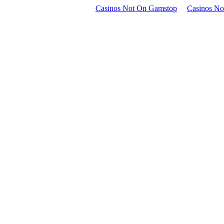
Casinos Not On Gamstop
Casinos N