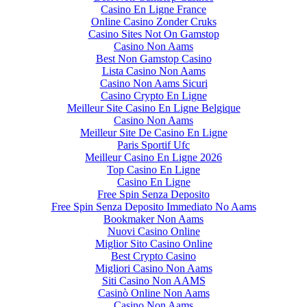
Casino En Ligne France
Online Casino Zonder Cruks
Casino Sites Not On Gamstop
Casino Non Aams
Best Non Gamstop Casino
Lista Casino Non Aams
Casino Non Aams Sicuri
Casino Crypto En Ligne
Meilleur Site Casino En Ligne Belgique
Casino Non Aams
Meilleur Site De Casino En Ligne
Paris Sportif Ufc
Meilleur Casino En Ligne 2026
Top Casino En Ligne
Casino En Ligne
Free Spin Senza Deposito
Free Spin Senza Deposito Immediato No Aams
Bookmaker Non Aams
Nuovi Casino Online
Miglior Sito Casino Online
Best Crypto Casino
Migliori Casino Non Aams
Siti Casino Non AAMS
Casinò Online Non Aams
Casino Non Aams