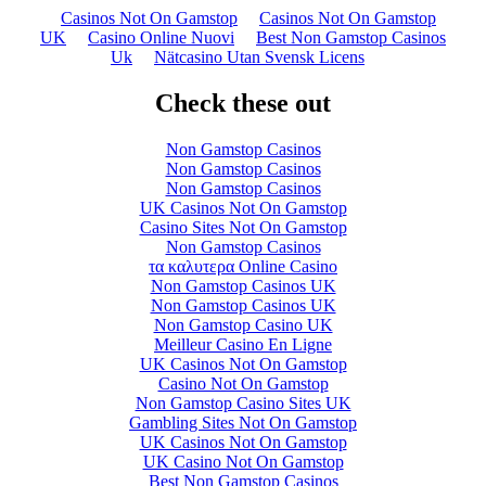
Casinos Not On Gamstop
Casinos Not On Gamstop
UK
Casino Online Nuovi
Best Non Gamstop Casinos
Uk
Nätcasino Utan Svensk Licens
Check these out
Non Gamstop Casinos
Non Gamstop Casinos
Non Gamstop Casinos
UK Casinos Not On Gamstop
Casino Sites Not On Gamstop
Non Gamstop Casinos
τα καλυτερα Online Casino
Non Gamstop Casinos UK
Non Gamstop Casinos UK
Non Gamstop Casino UK
Meilleur Casino En Ligne
UK Casinos Not On Gamstop
Casino Not On Gamstop
Non Gamstop Casino Sites UK
Gambling Sites Not On Gamstop
UK Casinos Not On Gamstop
UK Casino Not On Gamstop
Best Non Gamstop Casinos