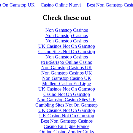
ot On Gamstop UK
Casino Online Nuovi
Best Non Gamstop Casi
Check these out
Non Gamstop Casinos
Non Gamstop Casinos
Non Gamstop Casinos
UK Casinos Not On Gamstop
Casino Sites Not On Gamstop
Non Gamstop Casinos
τα καλυτερα Online Casino
Non Gamstop Casinos UK
Non Gamstop Casinos UK
Non Gamstop Casino UK
Meilleur Casino En Ligne
UK Casinos Not On Gamstop
Casino Not On Gamstop
Non Gamstop Casino Sites UK
Gambling Sites Not On Gamstop
UK Casinos Not On Gamstop
UK Casino Not On Gamstop
Best Non Gamstop Casinos
Casino En Ligne France
Online Casino Zonder Cruks