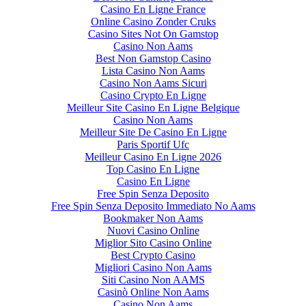
Casino En Ligne France
Online Casino Zonder Cruks
Casino Sites Not On Gamstop
Casino Non Aams
Best Non Gamstop Casino
Lista Casino Non Aams
Casino Non Aams Sicuri
Casino Crypto En Ligne
Meilleur Site Casino En Ligne Belgique
Casino Non Aams
Meilleur Site De Casino En Ligne
Paris Sportif Ufc
Meilleur Casino En Ligne 2026
Top Casino En Ligne
Casino En Ligne
Free Spin Senza Deposito
Free Spin Senza Deposito Immediato No Aams
Bookmaker Non Aams
Nuovi Casino Online
Miglior Sito Casino Online
Best Crypto Casino
Migliori Casino Non Aams
Siti Casino Non AAMS
Casinò Online Non Aams
Casino Non Aams