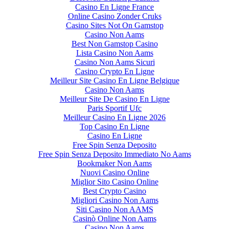
Casino En Ligne France
Online Casino Zonder Cruks
Casino Sites Not On Gamstop
Casino Non Aams
Best Non Gamstop Casino
Lista Casino Non Aams
Casino Non Aams Sicuri
Casino Crypto En Ligne
Meilleur Site Casino En Ligne Belgique
Casino Non Aams
Meilleur Site De Casino En Ligne
Paris Sportif Ufc
Meilleur Casino En Ligne 2026
Top Casino En Ligne
Casino En Ligne
Free Spin Senza Deposito
Free Spin Senza Deposito Immediato No Aams
Bookmaker Non Aams
Nuovi Casino Online
Miglior Sito Casino Online
Best Crypto Casino
Migliori Casino Non Aams
Siti Casino Non AAMS
Casinò Online Non Aams
Casino Non Aams