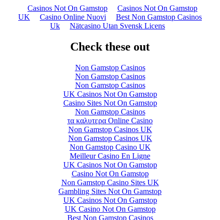
Casinos Not On Gamstop
Casinos Not On Gamstop
UK
Casino Online Nuovi
Best Non Gamstop Casinos
Uk
Nätcasino Utan Svensk Licens
Check these out
Non Gamstop Casinos
Non Gamstop Casinos
Non Gamstop Casinos
UK Casinos Not On Gamstop
Casino Sites Not On Gamstop
Non Gamstop Casinos
τα καλυτερα Online Casino
Non Gamstop Casinos UK
Non Gamstop Casinos UK
Non Gamstop Casino UK
Meilleur Casino En Ligne
UK Casinos Not On Gamstop
Casino Not On Gamstop
Non Gamstop Casino Sites UK
Gambling Sites Not On Gamstop
UK Casinos Not On Gamstop
UK Casino Not On Gamstop
Best Non Gamstop Casinos