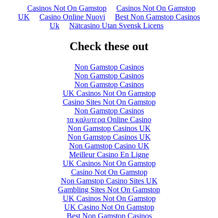
Casinos Not On Gamstop
Casinos Not On Gamstop
UK
Casino Online Nuovi
Best Non Gamstop Casinos
Uk
Nätcasino Utan Svensk Licens
Check these out
Non Gamstop Casinos
Non Gamstop Casinos
Non Gamstop Casinos
UK Casinos Not On Gamstop
Casino Sites Not On Gamstop
Non Gamstop Casinos
τα καλυτερα Online Casino
Non Gamstop Casinos UK
Non Gamstop Casinos UK
Non Gamstop Casino UK
Meilleur Casino En Ligne
UK Casinos Not On Gamstop
Casino Not On Gamstop
Non Gamstop Casino Sites UK
Gambling Sites Not On Gamstop
UK Casinos Not On Gamstop
UK Casino Not On Gamstop
Best Non Gamstop Casinos